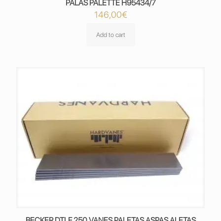
PALAS PALETTE H95434/7
146,00
€
Add to cart
BECKER DTLF 250 VANES PALETAS ASPAS ALETAS