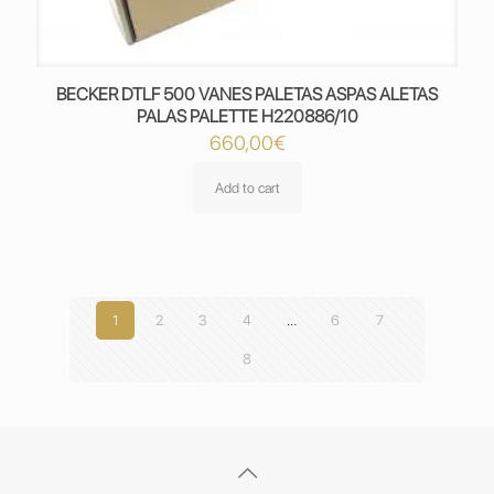
BECKER DTLF 500 VANES PALETAS ASPAS ALETAS
PALAS PALETTE H220886/10
660,00
€
Add to cart
1
2
3
4
…
6
7
8