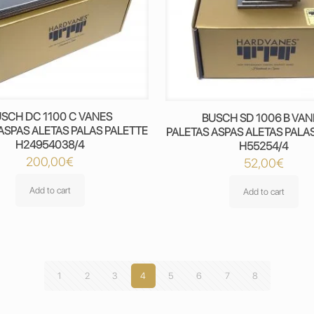
SCH DC 1100 C VANES
BUSCH SD 1006 B VAN
ASPAS ALETAS PALAS PALETTE
PALETAS ASPAS ALETAS PALA
H24954038/4
H55254/4
200,00
€
52,00
€
Add to cart
Add to cart
1
2
3
4
5
6
7
8