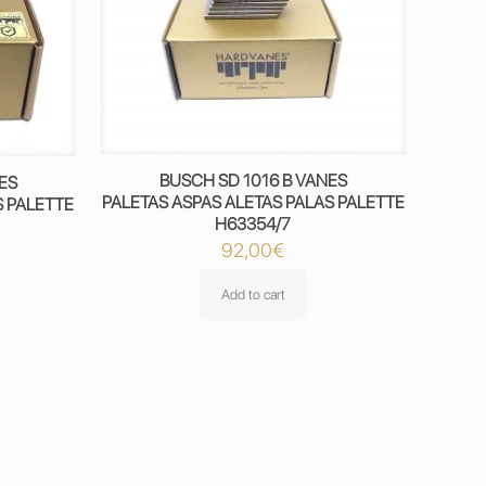
BUSCH SD 1016 B VANES
ES
PALETAS ASPAS ALETAS PALAS PALETTE
S PALETTE
H63354/7
92,00
€
Add to cart