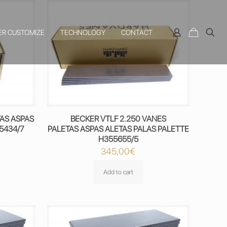
ER CUSTOMIZE
TECHNOLOGY
CONTACT
TAS ASPAS
BECKER VTLF 2.250 VANES
5434/7
PALETAS ASPAS ALETAS PALAS PALETTE
H355655/5
345,00
€
Add to cart