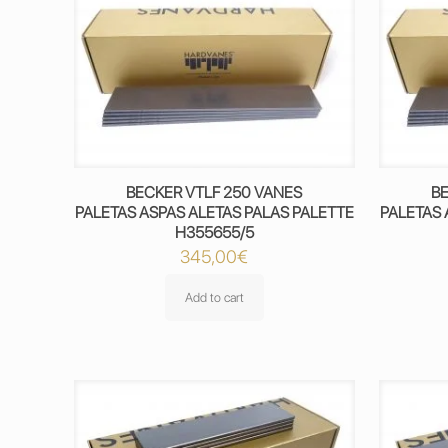
BECKER VTLF 250 VANES
B
PALETAS ASPAS ALETAS PALAS PALETTE
PALETAS 
H355655/5
345,00
€
Add to cart