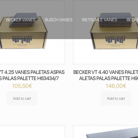
BECKER VANES
BUSCH VANES
RIETSCHLE VANES
BECK
T 4.25 VANES PALETAS ASPAS
BECKER VT 4.40 VANES PALE
S PALAS PALETTE H63434/7
ALETAS PALAS PALETTE H9
105,50
€
146,00
€
Add to cart
Add to cart