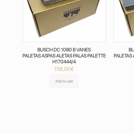
BUSCH DC 1080 B VANES
BU
PALETAS ASPAS ALETAS PALAS PALETTE
PALETAS 
H170444/4
158,00
€
Add to cart