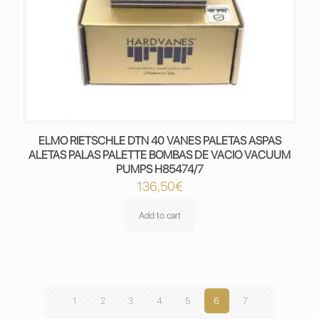
ELMO RIETSCHLE DTN 40 VANES PALETAS ASPAS
ALETAS PALAS PALETTE BOMBAS DE VACIO VACUUM
PUMPS H85474/7
136,50
€
Add to cart
1
2
3
4
5
6
7