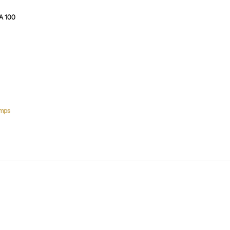
A 100
mps