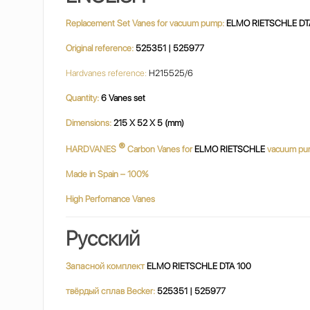
Replacement Set Vanes for vacuum pump:
ELMO RIETSCHLE DT
Original reference:
525351 | 525977
Hardvanes reference:
H215525/6
Quantity:
6 Vanes set
Dimensions:
215 X 52 X 5 (mm)
®
HARDVANES
Carbon Vanes for
ELMO RIETSCHLE
vacuum pu
Made in Spain – 100%
High Perfomance Vanes
Русский
Запасной комплект
ELMO RIETSCHLE DTA 100
твёрдый сплав Becker:
525351 | 525977