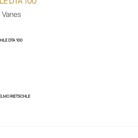
LE DTA 100
PUMPS
 Vanes
H215525/6
quantity
HLE DTA 100
ELMO RIETSCHLE