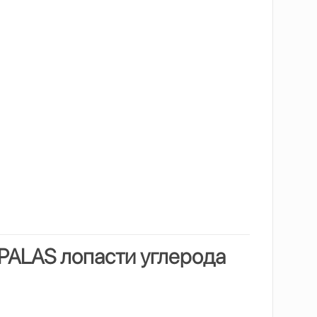
 PALAS
лопасти углерода