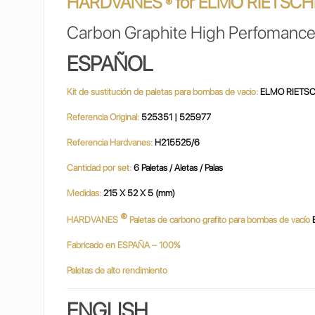
HARDVANES
for ELMO RIETSCH
®
Carbon Graphite High Perfomance
ESPAÑOL
Kit de sustitución de paletas para bombas de vacio:
ELMO RIETSC
Referencia Original:
525351 | 525977
Referencia Hardvanes:
H215525/6
Cantidad por set:
6 Paletas / Aletas / Palas
Medidas:
215 X 52 X 5 (mm)
®
HARDVANES
Paletas de carbono grafito para bombas de vacío
Fabricado en ESPAÑA – 100%
Paletas de alto rendimiento
ENGLISH