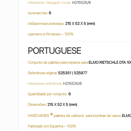
Hardvanes твёрдый сплав:
H215525/6
количество:
6
габаритные размеры:
215 X 52 X 5 (mm)
сделано в Испании – 100%
PORTUGUESE
Conjunto de paletes para reparos para
ELMO RIETSCHLE DTA 10
Referência original:
525351 | 525977
Hardvanes referência:
H215525/6
Quantidade por conjunto:
6
Dimensões:
215 X 52 X 5 (mm)
®
HARDVANES
paletes de carbono para bombas de vacuo
ELMO
Fabricado em Espanha – 100%