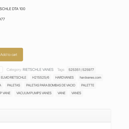
SCHLE DTA 100
977
Add to cart
Category:
RIETSCHLE VANES
Tags:
525351 | 525977
ELMO RIETSCHLE
H215525/6
HARDVANES
hardvanes.com
A
PALETAS
PALETAS PARA BOMBAS DE VACIO
PALETTE
P VANE
VACUUM PUMPS VANES
VANE
VANES