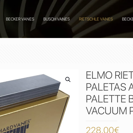
BECKER VANES
BUSCH VANES
RIETSCHLE VANES
BECK
ELMO RIE
PALETAS 
PALETTE 
VACUUM P
228,00
€