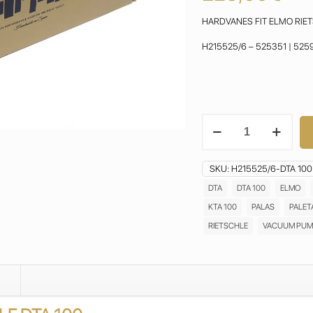
HARDVANES FIT ELMO RIET
H215525/6 – 525351 | 525
ELMO
RIETSCHLE
DTA
100
SKU:
H215525/6-DTA 100
VANES
DTA
DTA 100
ELMO
PALETAS
KTA 100
PALAS
PALET
ASPAS
ALETAS
RIETSCHLE
VACUUM PUM
PALAS
PALETTE
BOMBAS
DE
VACIO
VACUUM