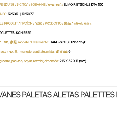
UTILIZACIÓN / USE / UTILISATION / استعمال / UTILIZZO / VERWENDUNG / ИСПОЛЬЗОВАНИЕ / להשתמש:
ELMO RIETSCHLE DTA 100
NES:
525351 | 525977
PRODUCTO / PRODUKT / PRODUCT / продукт / 產品 / 생성물 / LE PRODUIT / ΠΡΟΪΟΝ / מוצר / PRODOTTO / 製品 / artikel / ürün:
, PALETTES, SCHIEBER
Referencia, Reference, مرجع, Referenz, ссылочный номер, התייחסות, 参照, modello di riferimento:
HARDVANES H215525/6
Cantidad, Quantity, Parts per Set, Quantité, Menge, كمية, количество, כַּמוּת, 量 , mengde, cantitate, miktar, ปริมาณ:
6
بحجم, ג, dimensione, サイズ, grootte, размер, boyut, rozmiar, dimensão:
215 X 52 X 5 (mm)
VANES PALETAS ALETAS PALETTES