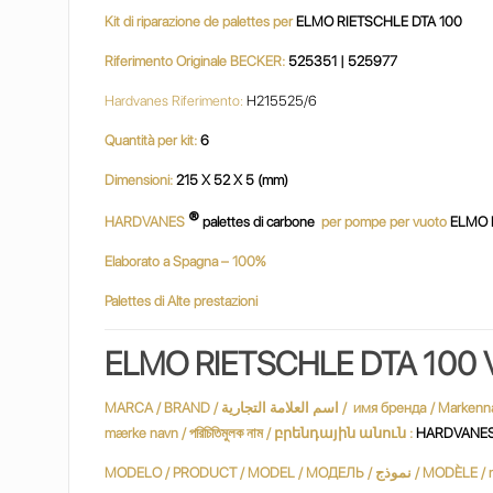
Kit di riparazione de palettes per
ELMO RIETSCHLE DTA 100
Riferimento Originale BECKER:
525351 | 525977
Hardvanes Riferimento:
H215525/6
Quantità per kit:
6
Dimensioni:
215 X 52 X 5 (mm)
®
HARDVANES
palettes di carbone
per pompe per vuoto
ELMO 
Elaborato a Spagna – 100%
Palettes di Alte prestazioni
ELMO RIETSCHLE DTA 100 
MARCA / BRAND / اسم العلامة التجارية / имя бренда / Markenname / Marque / שם מותג / márkanév / marchio / ブランド名 / merknaam / Nazwa handlowa / nume de marcă / varumärke / marka adı / Марка /
mærke navn / পরিচিতিমুলক নাম / բրենդային անուն :
HARDVANE
MODELO / PRODUCT / MODEL / МОДЕЛЬ