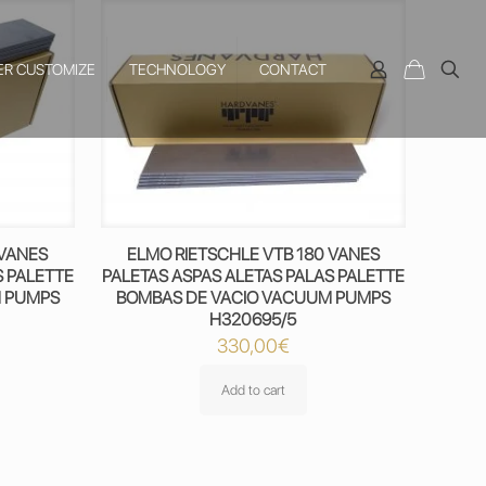
ER CUSTOMIZE
TECHNOLOGY
CONTACT
 VANES
ELMO RIETSCHLE VTB 180 VANES
S PALETTE
PALETAS ASPAS ALETAS PALAS PALETTE
M PUMPS
BOMBAS DE VACIO VACUUM PUMPS
H320695/5
330,00
€
Add to cart