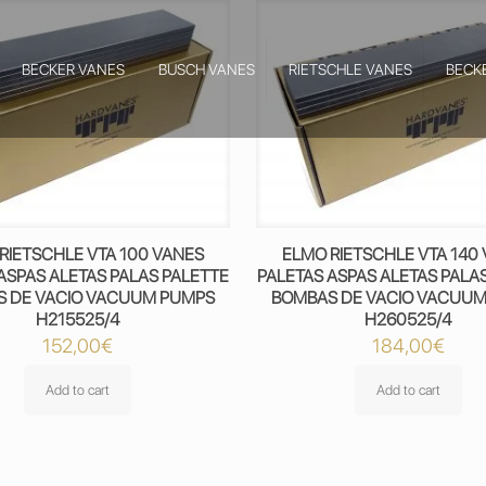
BECKER VANES
BUSCH VANES
RIETSCHLE VANES
BECK
RIETSCHLE VTA 100 VANES
ELMO RIETSCHLE VTA 140
ASPAS ALETAS PALAS PALETTE
PALETAS ASPAS ALETAS PALA
 DE VACIO VACUUM PUMPS
BOMBAS DE VACIO VACUU
H215525/4
H260525/4
152,00
€
184,00
€
Add to cart
Add to cart