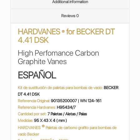
Additional information
Reviews
0
HARDVANES
for
BECKER DT
®
4.41 DSK
High Perfomance Carbon
Graphite Vanes
ESPAÑOL
Kit de sustitución de paletas para bombas de vacio:
BECKER
DT 4.41 DSK
Referencia Original:
90135200007 | WN 124-161
Referencia Hardvanes:
H95434/7
Cantidad por set:
7 Paletas / Aletas / Palas
Medidas:
95 X 43 X 4 ( mm )
®
HARDVANES
Paletas de carbono grafito para bombas de
vacío Becker