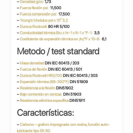
–
Densidad g/cc:
1,73
–
Fuerza flexión psi:
11,500
–
Fuerza compresión psi:
17,500
–
Young’s Modulus psi x 10³ 3,2
–
Dureza Rockwell:
80 HR 5/100
–
Conductividad térmica Btu x hr-1 x ft-1 x °F-1:
3,5
–
Coeficiente de expansión térmica en /in/°F x 10-6:
6,1
Metodo / test standard
–
Masa densidad
DIN IEC 60413 / 203
–
Fuerza de flexión
DIN IEC 60413 / 501
–
Dureza Rockwell HR5/100
DIN IEC 60413 / 303
–
Expansión térmica (68-392°F)
DIN 51909
–
Resistencia a la flexión
DIN51902
–
Bajo contenido en cenizas
DIN 51903
–
Resistencia eléctrica específica
DIN51911
Características:
–
Carbono – graforo impregnado con resina, función auto-
lubricante tipo EK 60