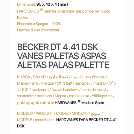
Dimensioni:
95 X 43 X 4 ( mm )
®
HARDVANES
palettes di carbone
per pompe per vuoto
Becker
Elaborato a Spagna – 100%
Palettes di Alte prestazioni
BECKER DT 4.41 DSK
VANES PALETAS ASPAS
ALETAS PALAS PALETTE
MARCA / BRAND / اسم العلامة التجارية / имя бренда /
Markenname / Marque / שם מותג / márkanév / marchio / ブラ
ンド名 / merknaam / Nazwa handlowa / nume de marcă /
varumärke / marka adı / Марка / mærke navn / পরিচিতিমুলক নাম /
®
բրենդային անուն:
HARDVANES
Made in Spain
MODELO / PRODUCT / MODEL / МОДЕЛЬ / نموذج /
MODÈLE / modellnamn:
HARDVANES PARA BECKER DT 4.41
DSK