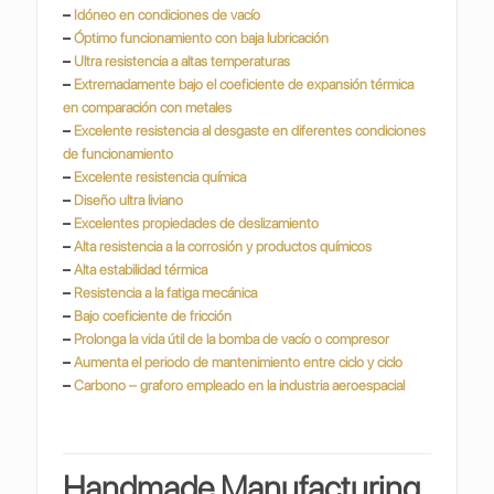
–
Idóneo en condiciones de vacío
–
Óptimo funcionamiento con baja lubricación
–
Ultra resistencia a altas temperaturas
–
Extremadamente bajo el coeficiente de expansión térmica
en comparación con metales
–
Excelente resistencia al desgaste en diferentes condiciones
de funcionamiento
–
Excelente resistencia química
–
Diseño ultra liviano
–
Excelentes propiedades de deslizamiento
–
Alta resistencia a la corrosión y productos químicos
–
Alta estabilidad térmica
–
Resistencia a la fatiga mecánica
–
Bajo coeficiente de fricción
–
Prolonga la vida útil de la bomba de vacío o compresor
–
Aumenta el periodo de mantenimiento entre ciclo y ciclo
–
Carbono – graforo empleado en la industria
aeroespacial
Handmade Manufacturing