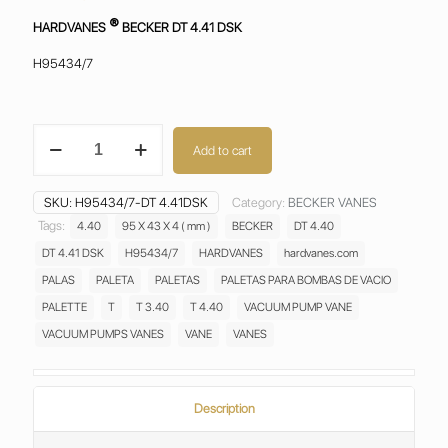
®
HARDVANES
BECKER DT 4.41 DSK
H95434/7
BECKER
Add to cart
DT
4.41
DSK
SKU:
H95434/7-DT 4.41DSK
Category:
BECKER VANES
VANES
Tags:
4.40
95 X 43 X 4 ( mm )
BECKER
DT 4.40
PALETAS ASPAS
DT 4.41 DSK
H95434/7
HARDVANES
hardvanes.com
ALETAS
PALAS
PALAS
PALETA
PALETAS
PALETAS PARA BOMBAS DE VACIO
PALETTE
PALETTE
T
T 3.40
T 4.40
VACUUM PUMP VANE
H95434/7
VACUUM PUMPS VANES
VANE
VANES
quantity
Description