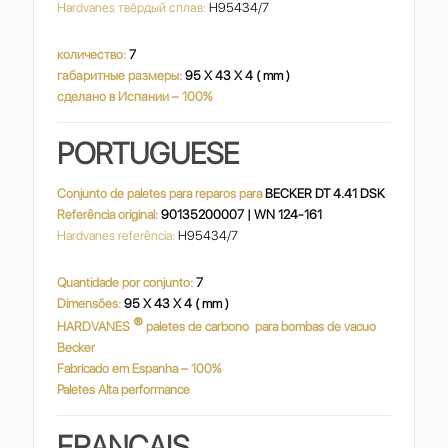
Hardvanes твёрдый сплав:
H95434/7
количество:
7
габаритные размеры:
95 X 43 X 4 ( mm )
сделано в Испании – 100%
PORTUGUESE
Conjunto de paletes para reparos para
BECKER DT 4.41 DSK
Referência original:
90135200007 | WN 124-161
Hardvanes referência:
H95434/7
Quantidade por conjunto:
7
Dimensões:
95 X 43 X 4 ( mm )
®
HARDVANES
paletes de carbono
para bombas de vacuo
Becker
Fabricado em Espanha – 100%
Paletes Alta performance
FRANÇAIS