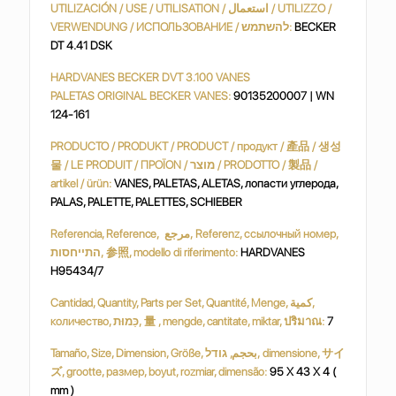
UTILIZACIÓN / USE / UTILISATION / استعمال / UTILIZZO /
VERWENDUNG / ИСПОЛЬЗОВАНИЕ / להשתמש:
BECKER
DT 4.41 DSK
HARDVANES BECKER DVT 3.100 VANES
PALETAS ORIGINAL BECKER VANES:
90135200007 | WN
124-161
PRODUCTO / PRODUKT / PRODUCT / продукт / 產品 / 생성
물 / LE PRODUIT / ΠΡΟΪΟΝ / מוצר / PRODOTTO / 製品 /
artikel / ürün:
VANES, PALETAS, ALETAS, лопасти углерода,
PALAS, PALETTE, PALETTES, SCHIEBER
Referencia, Reference, مرجع, Referenz, ссылочный номер,
התייחסות, 参照, modello di riferimento:
HARDVANES
H95434/7
Cantidad, Quantity, Parts per Set, Quantité, Menge, كمية,
количество, כַּמוּת, 量 , mengde, cantitate, miktar, ปริมาณ:
7
Tamaño, Size, Dimension, Größe, بحجم, גודל, dimensione, サイ
ズ, grootte, размер, boyut, rozmiar, dimensão:
95 X 43 X 4 (
mm )