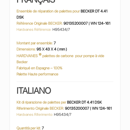
Ensemble de réparation de palettes pour
BECKER DT 4.41
DSK
Référence Originale BECKER:
90135200007 | WN 124-161
Hardvanes Référence:
H95434/7
Montant par ensemble:
7
Dimensions:
95 X 43 X 4 ( mm )
®
HARDVANES
palettes de carbone
pour pompe à vide
Becker
Fabriqué en Espagne – 100%
Palette Haute performance
ITALIANO
Kit di riparazione de palettes per
BECKER DT 4.41 DSK
Riferimento Originale BECKER:
90135200007 | WN 124-161
Hardvanes Riferimento:
H95434/7
Quantità per kit:
7