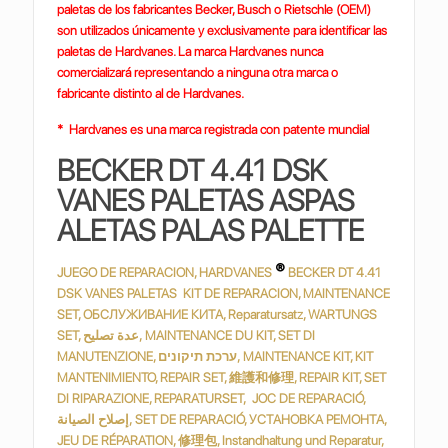
paletas de los fabricantes Becker, Busch o Rietschle (OEM)
son utilizados únicamente y exclusivamente para identificar las
paletas de Hardvanes. La marca Hardvanes nunca
comercializará representando a ninguna otra marca o
fabricante distinto al de Hardvanes.
* Hardvanes es una marca registrada con patente mundial
BECKER DT 4.41 DSK
VANES PALETAS ASPAS
ALETAS PALAS PALETTE
®
JUEGO DE REPARACION, HARDVANES
BECKER DT 4.41
DSK VANES PALETAS KIT DE REPARACION, MAINTENANCE
SET, ОБСЛУЖИВАНИЕ КИТА, Reparatursatz, WARTUNGS
SET, عدة تصليح, MAINTENANCE DU KIT, SET DI
MANUTENZIONE, ערכת תיקונים, MAINTENANCE KIT, KIT
MANTENIMIENTO, REPAIR SET, 維護和修理, REPAIR KIT, SET
DI RIPARAZIONE, REPARATURSET, JOC DE REPARACIÓ,
إصلاح الصيانة, SET DE REPARACIÓ, УСТАНОВКА РЕМОНТА,
JEU DE RÉPARATION, 修理包, Instandhaltung und Reparatur,