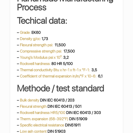
Process
Techical data:
–
Grade:
EK60
–
Density g/cc:
1,73
–
Flexural strength psi:
11,500
–
Compressive strength psi:
17,500
–
Young’s Modulus psi x 10³:
3,2
–
Rockwell hardness:
80 HR 5/100
–
Thermal conductivity
Btu x hr-1 x ft-1 x °F-1:
3,5
–
Coefficient of thermal expansion in/in/°F x 10-6:
6,1
Methode / test standard
–
Bulk density
DIN IEC 60413 / 203
–
Flexural strength
DIN IEC 60413 / 501
–
Rockwell hardness HR5/100
DIN IEC 60413 / 303
–
Therm. expansion (68-392°F)
DIN 51909
–
Specific electrical resistance
DIN51911
–
Low ash content
DIN 51903