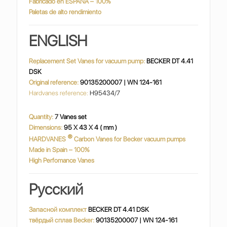
Fabricado en ESPAÑA – 100%
Paletas de alto rendimiento
ENGLISH
Replacement Set Vanes for vacuum pump:
BECKER DT 4.41
DSK
Original reference:
90135200007 | WN 124-161
Hardvanes reference:
H95434/7
Quantity:
7 Vanes set
Dimensions:
95 X 43 X 4 ( mm )
®
HARDVANES
Carbon Vanes for Becker vacuum pumps
Made in Spain – 100%
High Perfomance Vanes
Русский
Запасной комплект
BECKER DT 4.41 DSK
твёрдый сплав Becker:
90135200007 | WN 124-161