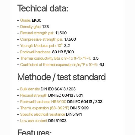
Techical data:
–
Grade:
EK60
–
Density g/cc:
1,73
–
Flexural strength psi:
11,500
–
Compressive strength psi:
17,500
–
Young’s Modulus psi x 10³:
3,2
–
Rockwell hardness:
80 HR 5/100
–
Thermal conductivity
Btu x hr-1 x ft-1 x °F-1:
3,5
–
Coefficient of thermal expansion in/in/°F x 10-6:
6,1
Methode / test standard
–
Bulk density
DIN IEC 60413 / 203
–
Flexural strength
DIN IEC 60413 / 501
–
Rockwell hardness HR5/100
DIN IEC 60413 / 303
–
Therm. expansion (68-392°F)
DIN 51909
–
Specific electrical resistance
DIN51911
–
Low ash content
DIN 51903
Features: