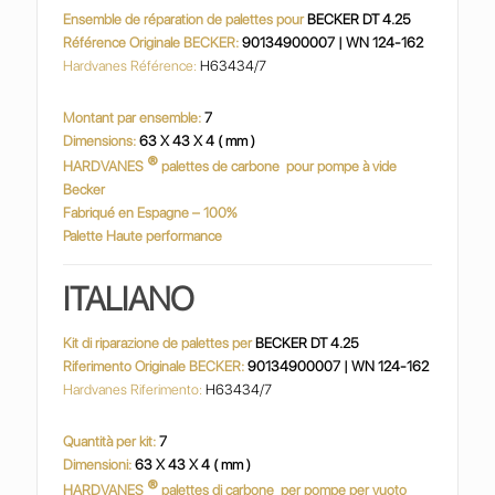
Ensemble de réparation de palettes pour
BECKER DT 4.25
Référence Originale BECKER:
90134900007 | WN 124-162
Hardvanes Référence:
H63434/7
Montant par ensemble:
7
Dimensions:
63 X 43 X 4 ( mm )
®
HARDVANES
palettes de carbone
pour pompe à vide
Becker
Fabriqué en Espagne – 100%
Palette Haute performance
ITALIANO
Kit di riparazione de palettes per
BECKER DT 4.25
Riferimento Originale BECKER:
90134900007 | WN 124-162
Hardvanes Riferimento:
H63434/7
Quantità per kit:
7
Dimensioni:
63 X 43 X 4 ( mm )
®
HARDVANES
palettes di carbone
per pompe per vuoto