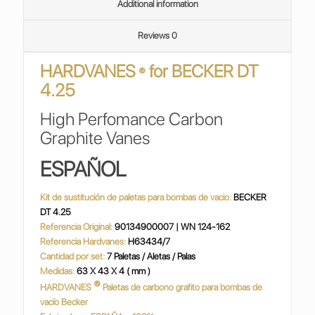
Additional information
Reviews
0
HARDVANES
for
BECKER DT
®
4.25
High Perfomance Carbon
Graphite Vanes
ESPAÑOL
Kit de sustitución de paletas para bombas de vacio:
BECKER
DT 4.25
Referencia Original:
90134900007 | WN 124-162
Referencia Hardvanes:
H63434/7
Cantidad por set:
7 Paletas / Aletas / Palas
Medidas:
63 X 43 X 4 ( mm )
®
HARDVANES
Paletas de carbono grafito para bombas de
vacío Becker