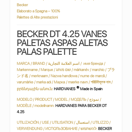
Becker
Elaborato a Spagna – 100%
Palettes di Alte prestazioni
BECKER DT 4.25 VANES
PALETAS ASPAS ALETAS
PALAS PALETTE
MARCA / BRAND / اسم العلامة التجارية / имя бренда /
Markenname / Marque / שם מותג / márkanév / marchio / ブラ
ンド名 / merknaam / Nazwa handlowa / nume de marcă /
varumärke / marka adı / Марка / mærke navn / পরিচিতিমুলক নাম /
®
բրենդային անուն:
HARDVANES
Made in Spain
MODELO / PRODUCT / MODEL / МОДЕЛЬ / نموذج /
MODÈLE / modellnamn:
HARDVANES PARA BECKER DT
4.25
UTILIZACIÓN / USE / UTILISATION / استعمال / UTILIZZO /
VERWENDUNG / ИСПОЛЬЗОВАНИЕ / להשתמש:
BECKER