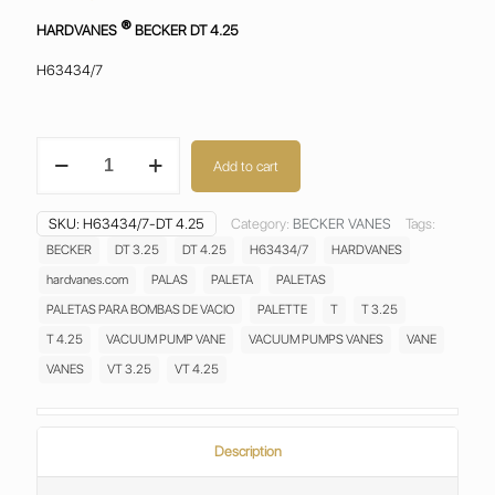
®
HARDVANES
BECKER DT 4.25
H63434/7
BECKER
Add to cart
DT
4.25
VANES
SKU:
H63434/7-DT 4.25
Category:
BECKER VANES
Tags:
PALETAS ASPAS
BECKER
DT 3.25
DT 4.25
H63434/7
HARDVANES
ALETAS
hardvanes.com
PALAS
PALETA
PALETAS
PALAS
PALETTE
PALETAS PARA BOMBAS DE VACIO
PALETTE
T
T 3.25
H63434/7
T 4.25
VACUUM PUMP VANE
VACUUM PUMPS VANES
VANE
quantity
VANES
VT 3.25
VT 4.25
Description