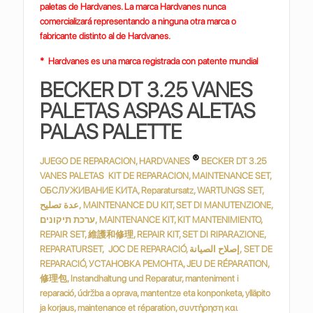
paletas de Hardvanes. La marca Hardvanes nunca
comercializará representando a ninguna otra marca o
fabricante distinto al de Hardvanes.
* Hardvanes es una marca registrada con patente mundial
BECKER DT 3.25 VANES
PALETAS ASPAS ALETAS
PALAS PALETTE
®
JUEGO DE REPARACION, HARDVANES
BECKER DT 3.25
VANES PALETAS KIT DE REPARACION, MAINTENANCE SET,
ОБСЛУЖИВАНИЕ КИТА, Reparatursatz, WARTUNGS SET,
عدة تصليح, MAINTENANCE DU KIT, SET DI MANUTENZIONE,
ערכת תיקונים, MAINTENANCE KIT, KIT MANTENIMIENTO,
REPAIR SET, 維護和修理, REPAIR KIT, SET DI RIPARAZIONE,
REPARATURSET, JOC DE REPARACIÓ, إصلاح الصيانة, SET DE
REPARACIÓ, УСТАНОВКА РЕМОНТА, JEU DE RÉPARATION,
修理包, Instandhaltung und Reparatur, manteniment i
reparació, údržba a oprava, mantentze eta konponketa, ylläpito
ja korjaus, maintenance et réparation, συντήρηση και