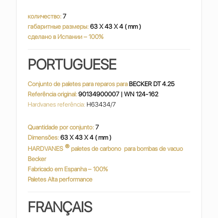
количество:
7
габаритные размеры:
63 X 43 X 4 ( mm )
сделано в Испании – 100%
PORTUGUESE
Conjunto de paletes para reparos para
BECKER DT 4.25
Referência original:
90134900007 | WN 124-162
Hardvanes referência:
H63434/7
Quantidade por conjunto:
7
Dimensões:
63 X 43 X 4 ( mm )
®
HARDVANES
paletes de carbono
para bombas de vacuo
Becker
Fabricado em Espanha – 100%
Paletes Alta performance
FRANÇAIS