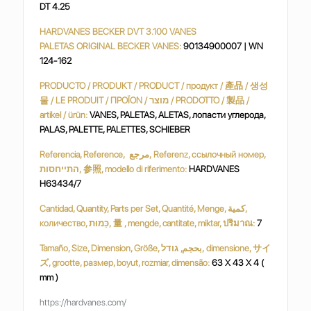
DT 4.25
HARDVANES BECKER DVT 3.100 VANES
PALETAS ORIGINAL BECKER VANES:
90134900007 | WN
124-162
PRODUCTO / PRODUKT / PRODUCT / продукт / 產品 / 생성
물 / LE PRODUIT / ΠΡΟΪΟΝ / מוצר / PRODOTTO / 製品 /
artikel / ürün:
VANES, PALETAS, ALETAS, лопасти углерода,
PALAS, PALETTE, PALETTES, SCHIEBER
Referencia, Reference, مرجع, Referenz, ссылочный номер,
התייחסות, 参照, modello di riferimento:
HARDVANES
H63434/7
Cantidad, Quantity, Parts per Set, Quantité, Menge, كمية,
количество, כַּמוּת, 量 , mengde, cantitate, miktar, ปริมาณ:
7
Tamaño, Size, Dimension, Größe, بحجم, גודל, dimensione, サイ
ズ, grootte, размер, boyut, rozmiar, dimensão:
63 X 43 X 4 (
mm )
https://hardvanes.com/