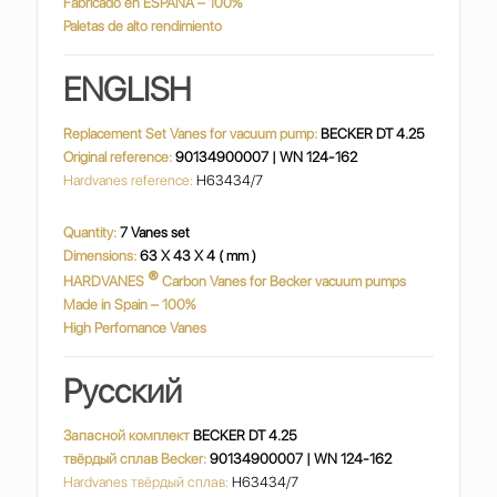
Fabricado en ESPAÑA – 100%
Paletas de alto rendimiento
ENGLISH
Replacement Set Vanes for vacuum pump:
BECKER DT 4.25
Original reference:
90134900007 | WN 124-162
Hardvanes reference:
H63434/7
Quantity:
7 Vanes set
Dimensions:
63 X 43 X 4 ( mm )
®
HARDVANES
Carbon Vanes for Becker vacuum pumps
Made in Spain – 100%
High Perfomance Vanes
Русский
Запасной комплект
BECKER DT 4.25
твёрдый сплав Becker:
90134900007 | WN 124-162
Hardvanes твёрдый сплав:
H63434/7