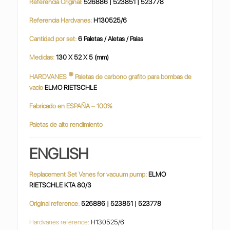
Referencia Original:
526886 | 523851 | 523778
Referencia Hardvanes:
H130525/6
Cantidad por set:
6 Paletas / Aletas / Palas
Medidas:
130 X 52 X 5 (mm)
®
HARDVANES
Paletas de carbono grafito para bombas de
vacío
ELMO RIETSCHLE
Fabricado en ESPAÑA – 100%
Paletas de alto rendimiento
ENGLISH
Replacement Set Vanes for vacuum pump:
ELMO
RIETSCHLE KTA 80/3
Original reference:
526886 | 523851 | 523778
Hardvanes reference:
H130525/6