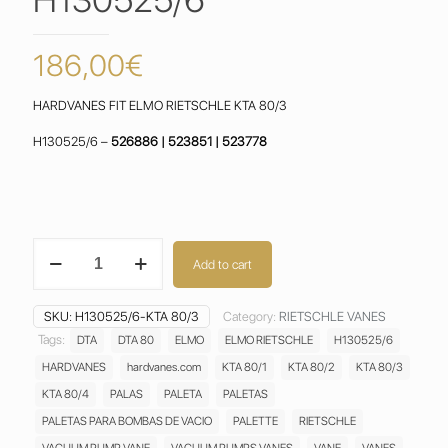
186,00
€
HARDVANES FIT ELMO RIETSCHLE KTA 80/3
H130525/6 –
526886 | 523851 | 523778
ELMO
Add to cart
RIETSCHLE
KTA
80/3
SKU:
H130525/6-KTA 80/3
Category:
RIETSCHLE VANES
VANES
Tags:
DTA
DTA 80
ELMO
ELMO RIETSCHLE
H130525/6
PALETAS
HARDVANES
hardvanes.com
KTA 80/1
KTA 80/2
KTA 80/3
ASPAS
ALETAS
KTA 80/4
PALAS
PALETA
PALETAS
PALAS
PALETAS PARA BOMBAS DE VACIO
PALETTE
RIETSCHLE
PALETTE