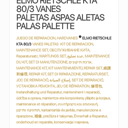
ELMO RIETSCHLE KTA
80/3 VANES
PALETAS ASPAS ALETAS
PALAS PALETTE
®
JUEGO DE REPARACION, HARDVANES
ELMO RIETSCHLE
KTA 80/3
VANES PALETAS KIT DE REPARACION,
MAINTENANCE SET, ОБСЛУЖИВАНИЕ КИТА,
Reparatursatz, WARTUNGS SET, عدة تصليح, MAINTENANCE
DU KIT, SET DI MANUTENZIONE, ערכת תיקונים,
MAINTENANCE KIT, KIT MANTENIMIENTO, REPAIR SET, 維護
和修理, REPAIR KIT, SET DI RIPARAZIONE, REPARATURSET,
JOC DE REPARACIÓ, إصلاح الصيانة, SET DE REPARACIÓ,
УСТАНОВКА РЕМОНТА, JEU DE RÉPARATION, 修理包,
Instandhaltung und Reparatur, manteniment i reparació,
údržba a oprava, mantentze eta konponketa, ylläpito ja korjaus,
maintenance et réparation, συντήρηση και επισκευή,
תחזוקה ותיקון, karbantartás és javitás, manutenzione e
riparazione, 補修, priežiūra ir taisymas, Ënnerhalt a Reparatur,
onderhoud en reparatie, konserwacja i naprawa,