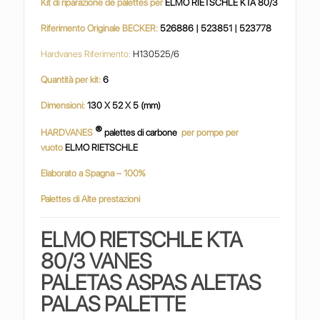
Kit di riparazione de palettes per
ELMO RIETSCHLE KTA 80/3
Riferimento Originale BECKER:
526886 | 523851 | 523778
Hardvanes Riferimento:
H130525/6
Quantità per kit:
6
Dimensioni:
130 X 52 X 5 (mm)
®
HARDVANES
palettes di carbone
per pompe per
vuoto
ELMO RIETSCHLE
Elaborato a Spagna – 100%
Palettes di Alte prestazioni
ELMO RIETSCHLE KTA
80/3 VANES
PALETAS ASPAS ALETAS
PALAS PALETTE