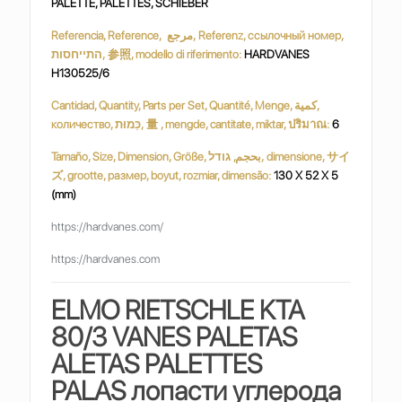
PALETTE, PALETTES, SCHIEBER
Referencia, Reference, مرجع, Referenz, ссылочный номер,
התייחסות, 参照, modello di riferimento:
HARDVANES
H130525/6
Cantidad, Quantity, Parts per Set, Quantité, Menge, كمية,
количество, כַּמוּת, 量 , mengde, cantitate, miktar, ปริมาณ:
6
Tamaño, Size, Dimension, Größe, بحجم, גודל, dimensione, サイ
ズ, grootte, размер, boyut, rozmiar, dimensão:
130 X 52 X 5
(mm)
https://hardvanes.com/
https://hardvanes.com
ELMO RIETSCHLE KTA
80/3 VANES PALETAS
ALETAS PALETTES
PALAS
лопасти углерода