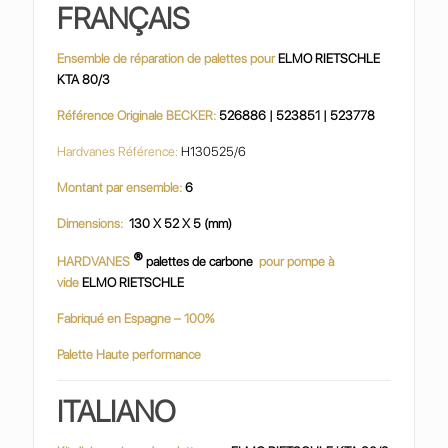
FRANÇAIS
Ensemble de réparation de palettes pour
ELMO RIETSCHLE
KTA 80/3
Référence Originale BECKER:
526886 | 523851 | 523778
Hardvanes Référence:
H130525/6
Montant par ensemble:
6
Dimensions:
130 X 52 X 5 (mm)
®
HARDVANES
palettes de carbone
pour pompe à
vide
ELMO RIETSCHLE
Fabriqué en Espagne – 100%
Palette Haute performance
ITALIANO