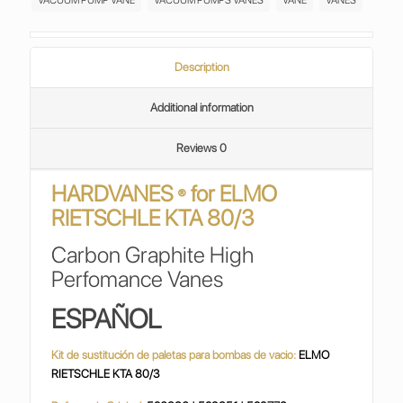
VACUUM PUMP VANE
VACUUM PUMPS VANES
VANE
VANES
BOMBAS
DE
VACIO
VACUUM
Description
PUMPS
H130525/6
Additional information
quantity
Reviews
0
HARDVANES
for ELMO
®
RIETSCHLE KTA 80/3
Carbon Graphite High
Perfomance Vanes
ESPAÑOL
Kit de sustitución de paletas para bombas de vacio:
ELMO
RIETSCHLE KTA 80/3