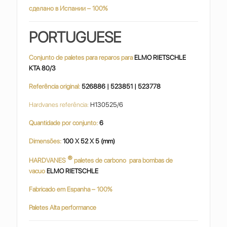
сделано в Испании – 100%
PORTUGUESE
Conjunto de paletes para reparos para
ELMO RIETSCHLE
KTA 80/3
Referência original:
526886 | 523851 | 523778
Hardvanes referência:
H130525/6
Quantidade por conjunto:
6
Dimensões:
100 X 52 X 5 (mm)
®
HARDVANES
paletes de carbono para bombas de
vacuo
ELMO RIETSCHLE
Fabricado em Espanha – 100%
Paletes Alta performance