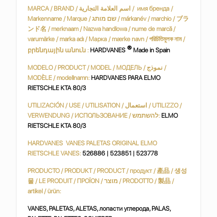
MARCA / BRAND / اسم العلامة التجارية / имя бренда /
Markenname / Marque / שם מותג / márkanév / marchio / ブラ
ンド名 / merknaam / Nazwa handlowa / nume de marcă /
varumärke / marka adı / Марка / mærke navn / পরিচিতিমুলক নাম /
®
բրենդային անուն :
HARDVANES
Made in Spain
MODELO / PRODUCT / MODEL / МОДЕЛЬ / نموذج /
MODÈLE / modellnamn:
HARDVANES PARA ELMO
RIETSCHLE KTA 80/3
UTILIZACIÓN / USE / UTILISATION / استعمال / UTILIZZO /
VERWENDUNG / ИСПОЛЬЗОВАНИЕ / להשתמש:
ELMO
RIETSCHLE KTA 80/3
HARDVANES VANES PALETAS ORIGINAL ELMO
RIETSCHLE VANES:
526886 | 523851 | 523778
PRODUCTO / PRODUKT / PRODUCT / продукт / 產品 / 생성
물 / LE PRODUIT / ΠΡΟΪΟΝ / מוצר / PRODOTTO / 製品 /
artikel / ürün:
VANES, PALETAS, ALETAS, лопасти углерода, PALAS,