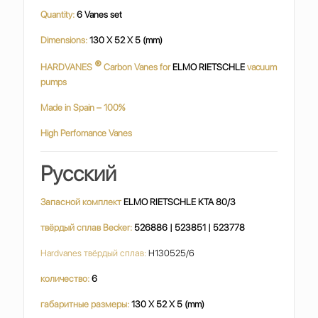
Quantity:
6 Vanes set
Dimensions:
130 X 52 X 5 (mm)
®
HARDVANES
Carbon Vanes for
ELMO RIETSCHLE
vacuum
pumps
Made in Spain – 100%
High Perfomance Vanes
Русский
Запасной комплект
ELMO RIETSCHLE KTA 80/3
твёрдый сплав Becker:
526886 | 523851 | 523778
Hardvanes твёрдый сплав:
H130525/6
количество:
6
габаритные размеры:
130 X 52 X 5 (mm)