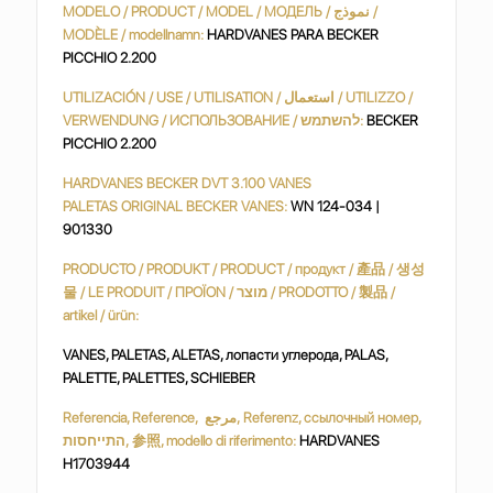
MODELO / PRODUCT / MODEL / МОДЕЛЬ / نموذج /
MODÈLE / modellnamn:
HARDVANES PARA BECKER
PICCHIO 2.200
UTILIZACIÓN / USE / UTILISATION / استعمال / UTILIZZO /
VERWENDUNG / ИСПОЛЬЗОВАНИЕ / להשתמש:
BECKER
PICCHIO 2.200
HARDVANES BECKER DVT 3.100 VANES
PALETAS ORIGINAL BECKER VANES:
WN 124-034 |
901330
PRODUCTO / PRODUKT / PRODUCT / продукт / 產品 / 생성
물 / LE PRODUIT / ΠΡΟΪΟΝ / מוצר / PRODOTTO / 製品 /
artikel / ürün:
VANES, PALETAS, ALETAS, лопасти углерода, PALAS,
PALETTE, PALETTES, SCHIEBER
Referencia, Reference, مرجع, Referenz, ссылочный номер,
התייחסות, 参照, modello di riferimento:
HARDVANES
H1703944