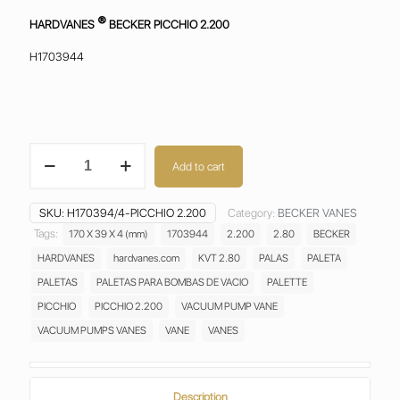
®
HARDVANES
BECKER PICCHIO 2.200
H1703944
BECKER
Add to cart
PICCHIO
2.200
VANES
SKU:
H170394/4-PICCHIO 2.200
Category:
BECKER VANES
PALETAS ASPAS
Tags:
170 X 39 X 4 (mm)
1703944
2.200
2.80
BECKER
ALETAS
HARDVANES
hardvanes.com
KVT 2.80
PALAS
PALETA
PALAS
PALETTE
PALETAS
PALETAS PARA BOMBAS DE VACIO
PALETTE
H170394/4
PICCHIO
PICCHIO 2.200
VACUUM PUMP VANE
quantity
VACUUM PUMPS VANES
VANE
VANES
Description