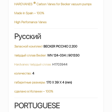
®
HARDVANES
Carbon Vanes for Becker vacuum pumps
Made in Spain – 100%
High Perfomance Vanes
Русский
Запасной комплект
BECKER PICCHIO 2.200
твёрдый сплав Becker:
WN 124-034 | 901330
Hardvanes твёрдый сплав:
H1703944
количество:
4
габаритные размеры:
170 X 39 X 4 (mm)
сделано в Испании – 100%
PORTUGUESE