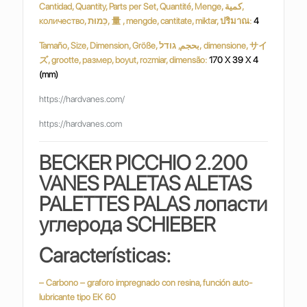
Cantidad, Quantity, Parts per Set, Quantité, Menge, كمية,
количество, כַּמוּת, 量 , mengde, cantitate, miktar, ปริมาณ:
4
Tamaño, Size, Dimension, Größe, بحجم, גודל, dimensione, サイ
ズ, grootte, размер, boyut, rozmiar, dimensão:
170 X 39 X 4
(mm)
https://hardvanes.com/
https://hardvanes.com
BECKER PICCHIO 2.200
VANES PALETAS ALETAS
PALETTES PALAS
лопасти
углерода SCHIEBER
Características:
– Carbono – graforo impregnado con resina, función auto-
lubricante tipo EK 60