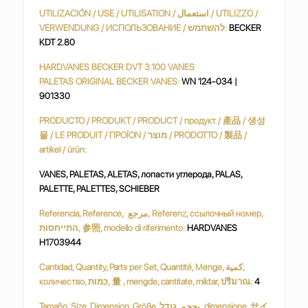
UTILIZACIÓN / USE / UTILISATION / استعمال / UTILIZZO /
VERWENDUNG / ИСПОЛЬЗОВАНИЕ / להשתמש:
BECKER
KDT 2.80
HARDVANES BECKER DVT 3.100 VANES
PALETAS ORIGINAL BECKER VANES:
WN 124-034 |
901330
PRODUCTO / PRODUKT / PRODUCT / продукт / 產品 / 생성
물 / LE PRODUIT / ΠΡΟΪΟΝ / מוצר / PRODOTTO / 製品 /
artikel / ürün:
VANES, PALETAS, ALETAS, лопасти углерода, PALAS,
PALETTE, PALETTES, SCHIEBER
Referencia, Reference, مرجع, Referenz, ссылочный номер,
התייחסות, 参照, modello di riferimento:
HARDVANES
H1703944
Cantidad, Quantity, Parts per Set, Quantité, Menge, كمية,
количество, כַּמוּת, 量 , mengde, cantitate, miktar, ปริมาณ:
4
Tamaño, Size, Dimension, Größe, بحجم, גודל, dimensione, サイ