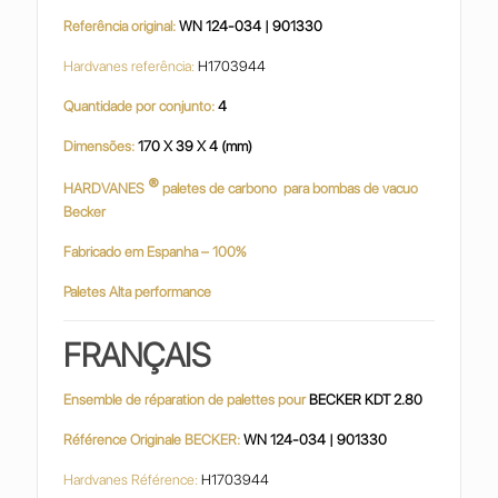
Referência original:
WN 124-034 | 901330
Hardvanes referência:
H1703944
Quantidade por conjunto:
4
Dimensões:
170 X 39 X 4 (mm)
®
HARDVANES
paletes de carbono
para bombas de vacuo
Becker
Fabricado em Espanha – 100%
Paletes Alta performance
FRANÇAIS
Ensemble de réparation de palettes pour
BECKER KDT 2.80
Référence Originale BECKER:
WN 124-034 | 901330
Hardvanes Référence:
H1703944