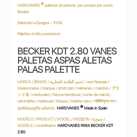
®
HARDVANES
palettes di carbone
per pompe per vuoto
Becker
Elaborato a Spagna – 100%
Palettes di Alte prestazioni
BECKER KDT 2.80 VANES
PALETAS ASPAS ALETAS
PALAS PALETTE
MARCA / BRAND / اسم العلامة التجارية / имя бренда /
Markenname / Marque / שם מותג / márkanév / marchio / ブラ
ンド名 / merknaam / Nazwa handlowa / nume de marcă /
varumärke / marka adı / Марка / mærke navn / পরিচিতিমুলক নাম /
®
բրենդային անուն :
HARDVANES
Made in Spain
MODELO / PRODUCT / MODEL / МОДЕЛЬ / نموذج /
MODÈLE / modellnamn:
HARDVANES PARA BECKER KDT
2.80