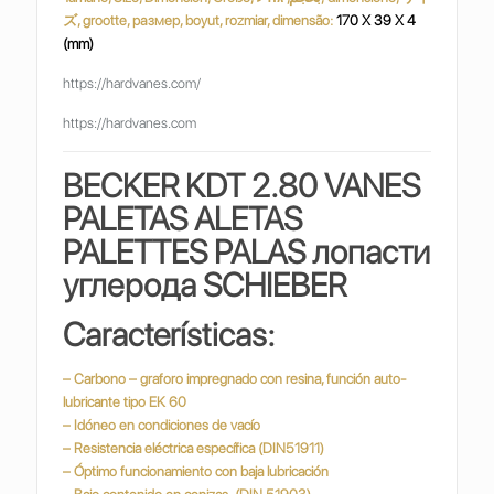
ズ, grootte, размер, boyut, rozmiar, dimensão:
170 X 39 X 4
(mm)
https://hardvanes.com/
https://hardvanes.com
BECKER KDT 2.80 VANES
PALETAS ALETAS
PALETTES PALAS
лопасти
углерода SCHIEBER
Características:
– Carbono – graforo impregnado con resina, función auto-
lubricante tipo EK 60
– Idóneo en condiciones de vacío
– Resistencia eléctrica específica (DIN51911)
– Óptimo funcionamiento con baja lubricación