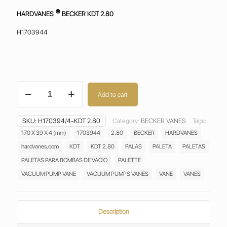
®
HARDVANES
BECKER KDT 2.80
H1703944
BECKER
Add to cart
KDT
2.80
VANES
SKU:
H170394/4-KDT 2.80
Category:
BECKER VANES
Tags:
PALETAS ASPAS
170 X 39 X 4 (mm)
1703944
2.80
BECKER
HARDVANES
ALETAS
hardvanes.com
KDT
KDT 2.80
PALAS
PALETA
PALETAS
PALAS
PALETTE
PALETAS PARA BOMBAS DE VACIO
PALETTE
H170394/4
VACUUM PUMP VANE
VACUUM PUMPS VANES
VANE
VANES
quantity
Description