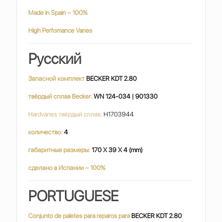
Made in Spain – 100%
High Perfomance Vanes
Русский
Запасной комплект
BECKER KDT 2.80
твёрдый сплав Becker:
WN 124-034 | 901330
Hardvanes твёрдый сплав:
H1703944
количество:
4
габаритные размеры:
170 X 39 X 4 (mm)
сделано в Испании – 100%
PORTUGUESE
Conjunto de paletes para reparos para
BECKER KDT 2.80