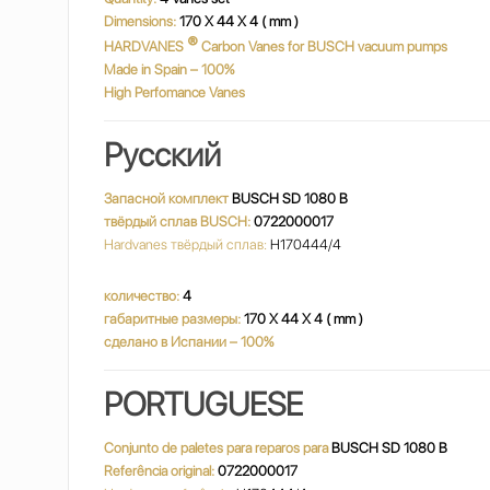
Dimensions:
170 X 44 X 4 ( mm )
®
HARDVANES
Carbon Vanes for BUSCH vacuum pumps
Made in Spain – 100%
High Perfomance Vanes
Русский
Запасной комплект
BUSCH SD 1080 B
твёрдый сплав BUSCH:
0722000017
Hardvanes твёрдый сплав:
H170444/4
количество:
4
габаритные размеры:
170 X 44 X 4 ( mm )
сделано в Испании – 100%
PORTUGUESE
Conjunto de paletes para reparos para
BUSCH SD 1080 B
Referência original:
0722000017