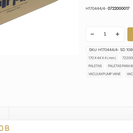
H170444/4-
0722000017
BUSCH
SD
1080
B
SKU:
H170444/4- SD 108
VANES
170 X 44 X 4 ( mm )
72200
PALETAS ASPAS
PALETAS
PALETAS PARA 
ALETAS
PALAS
VACUUM PUMP VANE
VAC
PALETTE
H170444/4
quantity
0 B