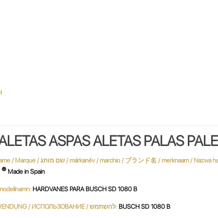
H
ALETAS ASPAS ALETAS PALAS PAL
®
S
Made in Spain
 / نموذج / MODÈLE / modellnamn:
HARDVANES PARA BUSCH SD 1080 B
UTILIZACIÓN / USE / UTILISATION / استعمال / UTILIZZO / VERWENDUNG / ИСПОЛЬЗОВАНИЕ / להשתמש:
BUSCH SD 1080 B