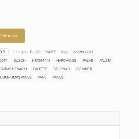
Add to cart
0 B
Category:
BUSCH VANES
Tags:
0722000017
0017
BUSCH
H170444/4
HARDVANES
PALAS
PALETA
BOMBAS DE VACIO
PALETTE
SD 1080 B
SV 1080 B
UUM PUMPS VANES
VANE
VANES