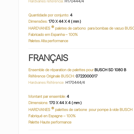
Hardvanes referência:
H170444/4
Quantidade por conjunto:
4
Dimensões:
170 X 44 X 4 ( mm )
®
HARDVANES
paletes de carbono
para bombas de vacuo BUS
Fabricado em Espanha – 100%
Paletes Alta performance
FRANÇAIS
Ensemble de réparation de palettes pour
BUSCH SD 1080 B
Référence Originale BUSCH:
0722000017
Hardvanes Référence:
H170444/4
Montant par ensemble:
4
Dimensions:
170 X 44 X 4 ( mm )
®
HARDVANES
palettes de carbone
pour pompe à vide BUSCH
Fabriqué en Espagne – 100%
Palette Haute performance