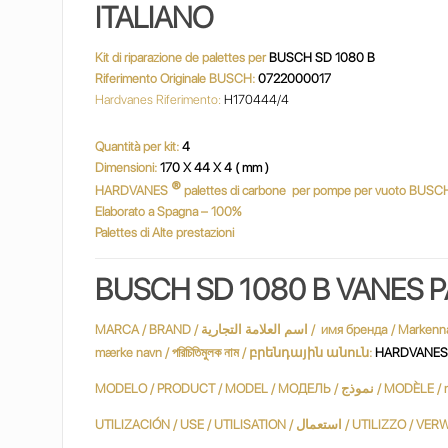
ITALIANO
Kit di riparazione de palettes per
BUSCH SD 1080 B
Riferimento Originale BUSCH:
0722000017
Hardvanes Riferimento:
H170444/4
Quantità per kit:
4
Dimensioni:
170 X 44 X 4 ( mm )
®
HARDVANES
palettes di carbone
per pompe per vuoto BUSC
Elaborato a Spagna – 100%
Palettes di Alte prestazioni
B
USCH SD 1080 B
VANES P
MARCA / BRAND / اسم العلامة التجارية / имя бренда / Markenname / Marque / שם מותג / márkanév / marchio / ブランド名 / merknaam / Nazwa handlowa / nume de marcă / varumärke / marka adı / Марка /
mærke navn / পরিচিতিমুলক নাম / բրենդային անուն:
HARDVANE
MODELO / PRODUCT / MODEL / МОДЕЛЬ