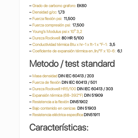
–
Grado de carbono graforo:
EK60
–
Densidad g/cc:
1,73
–
Fuerza flexión psi:
11,500
–
Fuerza compresión psi:
17,500
–
Young’s Modulus psi x 10³ 3,2
–
Dureza Rockwell:
80 HR 5/100
–
Conductividad térmica Btu x hr-1 x ft-1 x °F-1:
3,5
–
Coeficiente de expansión térmica en /in/°F x 10-6:
6,1
Metodo / test standard
–
Masa densidad
DIN IEC 60413 / 203
–
Fuerza de flexión
DIN IEC 60413 / 501
–
Dureza Rockwell HR5/100
DIN IEC 60413 / 303
–
Expansión térmica (68-392°F)
DIN 51909
–
Resistencia a la flexión
DIN51902
–
Bajo contenido en cenizas
DIN 51903
–
Resistencia eléctrica específica
DIN51911
Características: