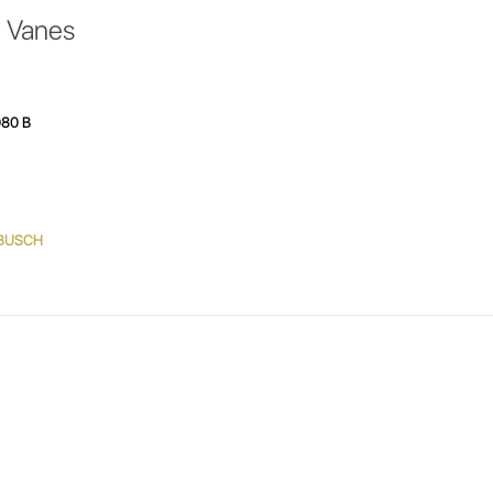
 Vanes
80 B
o BUSCH