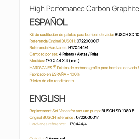
High Perfomance Carbon Graphite
ESPAÑOL
Kit de sustitución de paletas para bombas de vacio:
BUSCH SD 10
Referencia Original BUSCH:
0722000017
Referencia Hardvanes:
H170444/4
Cantidad por set:
4 Paletas / Aletas / Palas
Medidas:
170 X 44 X 4 ( mm )
®
HARDVANES
Paletas de carbono grafito para bombas de vací
Fabricado en ESPAÑA – 100%
Paletas de alto rendimiento
ENGLISH
Replacement Set Vanes for vacuum pump:
BUSCH SD 1080 B
Original BUSCH reference :
0722000017
Hardvanes reference:
H170444/4
Quantity:
4 Vanes set