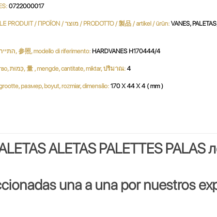
ES:
0722000017
PRODUCTO / PRODUKT / PRODUCT / продукт / 產品 / 생성물 / LE PRODUIT / ΠΡΟΪΟΝ / מוצר / PRODOTTO / 製品 / artikel / ürün:
VANES, PALETAS,
Referencia, Reference, مرجع, Referenz, ссылочный номер, התייחסות, 参照, modello di riferimento:
HARDVANES H170444/4
Cantidad, Quantity, Parts per Set, Quantité, Menge, كمية, количество, כַּמוּת, 量 , mengde, cantitate, miktar, ปริมาณ:
4
بحجم, ג, dimensione, サイズ, grootte, размер, boyut, rozmiar, dimensão:
170 X 44 X 4 ( mm )
ALETAS ALETAS PALETTES PALAS
л
ccionadas una a una por nuestros exp