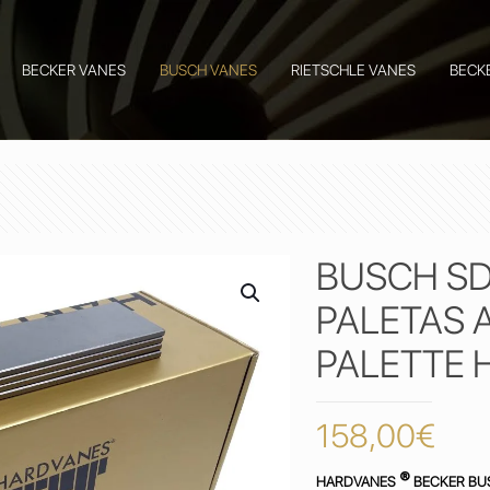
BECKER VANES
BUSCH VANES
RIETSCHLE VANES
BECK
BUSCH SD
PALETAS 
PALETTE 
158,00
€
®
HARDVANES
BECKER BU