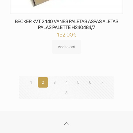
BECKER KVT 2.140 VANES PALETAS ASPAS ALETAS
PALAS PALETTE H240484/7
152,00
€
Add to cart
1
2
3
4
5
6
7
8