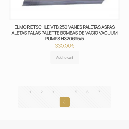
ELMO RIETSCHLE VTB 250 VANES PALETAS ASPAS
ALETAS PALAS PALETTE BOMBAS DE VACIO VACUUM
PUMPS H320695/5
330,00
€
Add to cart
1
2
3
…
5
6
7
8