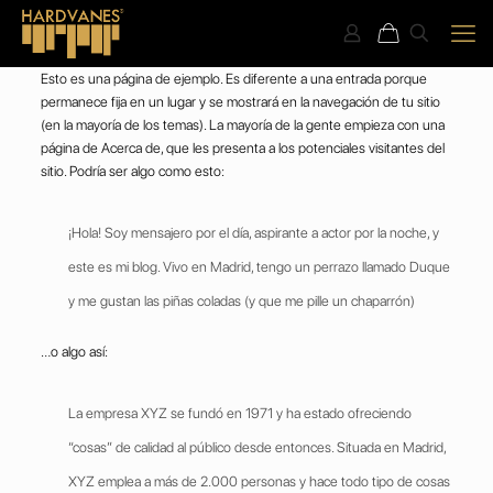
Esto es una página de ejemplo. Es diferente a una entrada porque
permanece fija en un lugar y se mostrará en la navegación de tu sitio
(en la mayoría de los temas). La mayoría de la gente empieza con una
página de Acerca de, que les presenta a los potenciales visitantes del
sitio. Podría ser algo como esto:
¡Hola! Soy mensajero por el día, aspirante a actor por la noche, y
este es mi blog. Vivo en Madrid, tengo un perrazo llamado Duque
y me gustan las piñas coladas (y que me pille un chaparrón)
…o algo así:
La empresa XYZ se fundó en 1971 y ha estado ofreciendo
“cosas” de calidad al público desde entonces. Situada en Madrid,
XYZ emplea a más de 2.000 personas y hace todo tipo de cosas